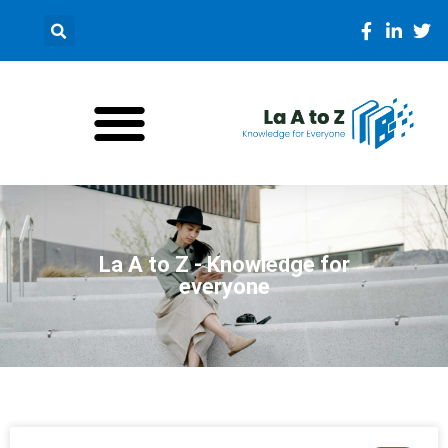
La A to Z - Knowledge for
everyone